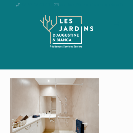
05 67 05 01 01
contact@lesjardinsdaugustine.fr