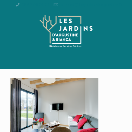
05 67 05 01 01
contact@lesjardinsdaugustine.fr