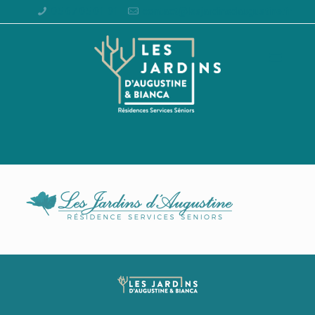
05 67 05 01 01
contact@lesjardinsdaugustine.fr